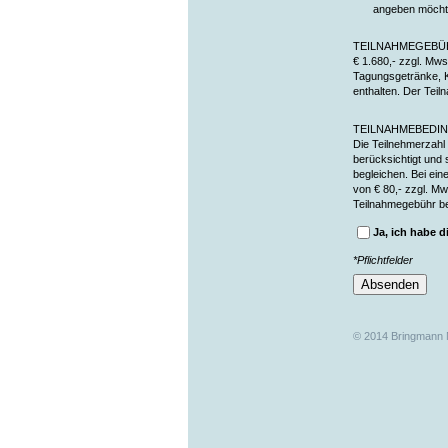
angeben möcht
TEILNAHMEGEBÜ
€ 1.680,- zzgl. Mws
Tagungsgetränke, 
enthalten. Der Teil
TEILNAHMEBEDI
Die Teilnehmerzahl
berücksichtigt und 
begleichen. Bei ein
von € 80,- zzgl. Mw
Teilnahmegebühr be
Ja, ich habe 
*Pflichtfelder
© 2014 Bringmann 