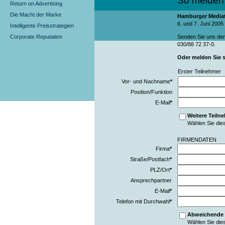
So melden 
Return on Advertising
Die Macht der Marke
Hamburger Media
6. und 7. Juni 2005
Intelligente Preisstrategien
Corporate Reputation
Senden Sie uns de
030/88 72 37-0.
Oder melden Sie s
Erster Teilnehmer
Vor- und Nachname
*
Position/Funktion
E-Mail
*
Weitere Teiln
Wählen Sie die
FIRMENDATEN
Firma
*
Straße/Postfach
*
PLZ/Ort
*
Ansprechpartner
E-Mail
*
Telefon mit Durchwahl
*
Abweichende
Wählen Sie die