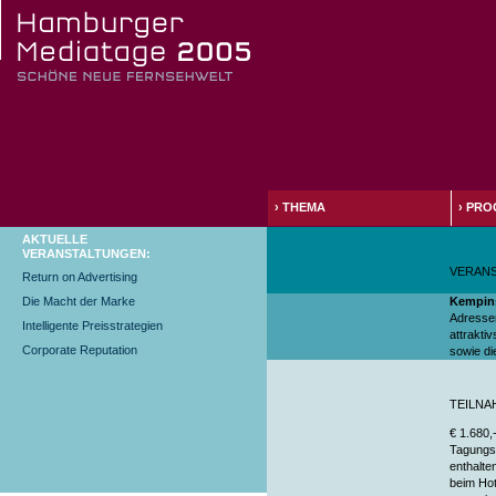
›
THEMA
›
PRO
AKTUELLE
VERANSTALTUNGEN:
VERAN
Return on Advertising
Kempins
Die Macht der Marke
Adressen
Intelligente Preisstrategien
attrakti
Corporate Reputation
sowie di
TEILN
€ 1.680,
Tagungs
enthalte
beim Hot