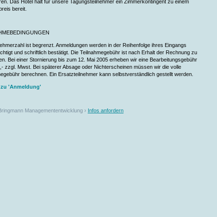
ren. Das Hotel hält für unsere Tagungsteilnehmer ein Zimmerkontingent zu einem
reis bereit.
AHMEBEDINGUNGEN
nehmerzahl ist begrenzt. Anmeldungen werden in der Reihenfolge ihres Eingangs
chtigt und schriftlich bestätigt. Die Teilnahmegebühr ist nach Erhalt der Rechnung zu
en. Bei einer Stornierung bis zum 12. Mai 2005 erheben wir eine Bearbeitungsgebühr
,- zzgl. Mwst. Bei späterer Absage oder Nichterscheinen müssen wir die volle
egebühr berechnen. Ein Ersatzteilnehmer kann selbstverständlich gestellt werden.
 zu 'Anmeldung'
Bringmann Managemententwicklung ›
Infos anfordern