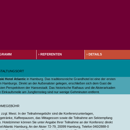
GRAMM
›
REFERENTEN
›
DETAILS
STALTUNGSORT
ki Hotel Atlantic
in Hamburg. Das traditionsreiche Grandhotel ist eine der ersten
 Hamburgs. Direkt an der Außenalster gelegen, erschließen sich dem Gast die
vsten Perspektiven der Hansestadt. Das historische Rathaus und die Alsterarkaden
e Einkaufsmeile am Jungfernstieg sind nur wenige Gehminuten entfernt.
AHMEGEBÜHR
- zzgl. Mwst. In der Teilnahmegebühr sind die Konferenzunterlagen,
getränke, Kaffeepausen, das Mittagessen sowie die Teilnahme am Sektempfang
n. Hotelzimmer können Sie unter Angabe Ihrer Teilnahme an der Konferenz direkt
el Atlantic Hamburg, An der Alster 72-79, 20099 Hamburg, Telefon 040/2888-0