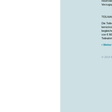
reservie
Vorzugsp
TEILN
Die Teil
berücksi
begleich
von € 80
Teilnahm
›
Weiter
© 2014 