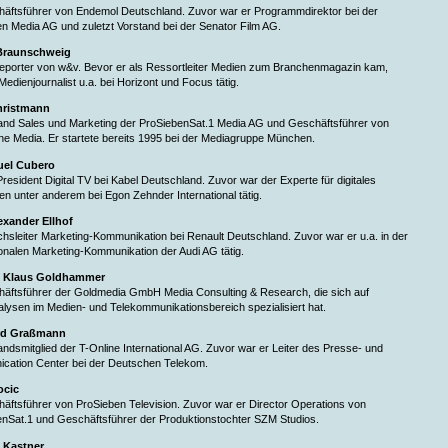
häftsführer von Endemol Deutschland. Zuvor war er Programmdirektor bei der
n Media AG und zuletzt Vorstand bei der Senator Film AG.
Braunschweig
reporter von w&v. Bevor er als Ressortleiter Medien zum Branchenmagazin kam,
Medienjournalist u.a. bei Horizont und Focus tätig.
hristmann
tand Sales und Marketing der ProSiebenSat.1 Media AG und Geschäftsführer von
 Media. Er startete bereits 1995 bei der Mediagruppe München.
uel Cubero
 President Digital TV bei Kabel Deutschland. Zuvor war der Experte für digitales
n unter anderem bei Egon Zehnder International tätig.
exander Ellhof
ichsleiter Marketing-Kommunikation bei Renault Deutschland. Zuvor war er u.a. in der
ionalen Marketing-Kommunikation der Audi AG tätig.
r. Klaus Goldhammer
häftsführer der Goldmedia GmbH Media Consulting & Research, die sich auf
lysen im Medien- und Telekommunikationsbereich spezialisiert hat.
rd Graßmann
tandsmitglied der T-Online International AG. Zuvor war er Leiter des Presse- und
cation Center bei der Deutschen Telekom.
ocic
häftsführer von ProSieben Television. Zuvor war er Director Operations von
nSat.1 und Geschäftsführer der Produktionstochter SZM Studios.
 Kastner