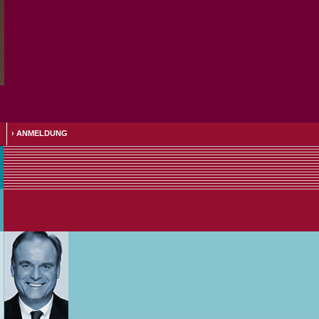
›
ANMELDUNG