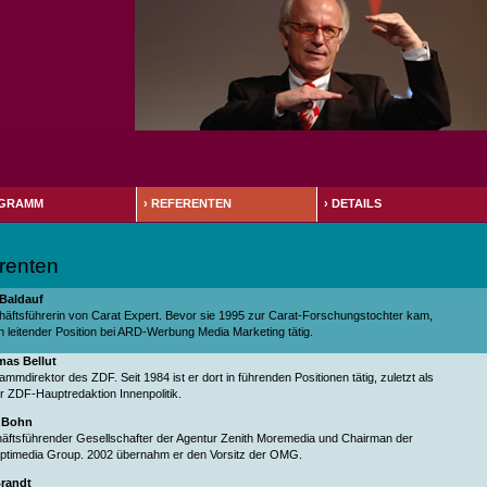
GRAMM
›
REFERENTEN
›
DETAILS
renten
Baldauf
häftsführerin von Carat Expert. Bevor sie 1995 zur Carat-Forschungstochter kam,
in leitender Position bei ARD-Werbung Media Marketing tätig.
mas Bellut
rammdirektor des ZDF. Seit 1984 ist er dort in führenden Positionen tätig, zuletzt als
er ZDF-Hauptredaktion Innenpolitik.
 Bohn
häftsführender Gesellschafter der Agentur Zenith Moremedia und Chairman der
ptimedia Group. 2002 übernahm er den Vorsitz der OMG.
Brandt