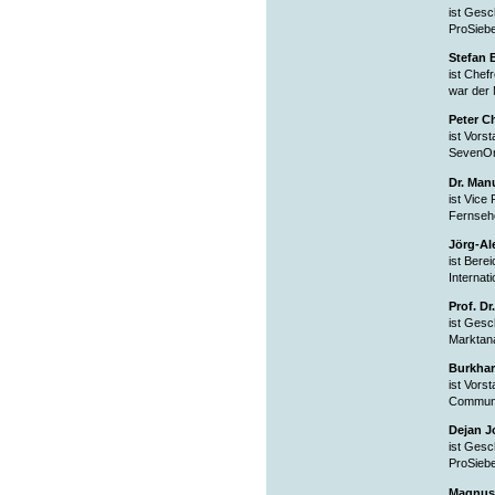
ist Gesc
ProSiebe
Stefan 
ist Chef
war der 
Peter C
ist Vors
SevenOne
Dr. Man
ist Vice
Fernsehe
Jörg-Al
ist Bere
Internat
Prof. D
ist Gesc
Marktana
Burkha
ist Vors
Communi
Dejan J
ist Gesc
ProSiebe
Magnus