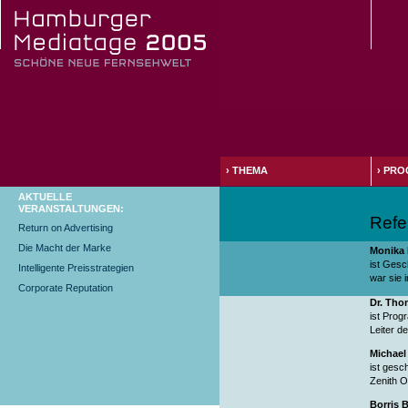
›
THEMA
›
PRO
AKTUELLE
VERANSTALTUNGEN:
Refe
Return on Advertising
Die Macht der Marke
Monika 
ist Gesc
Intelligente Preisstrategien
war sie 
Corporate Reputation
Dr. Tho
ist Prog
Leiter d
Michael
ist gesc
Zenith O
Borris 