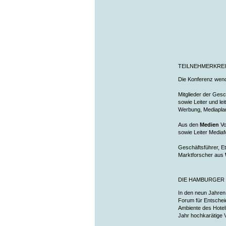
TEILNEHMERKRE
Die Konferenz wend
Mitglieder der Ges
sowie Leiter und le
Werbung, Mediapla
Aus den
Medien
Vo
sowie Leiter Media
Geschäftsführer, Et
Marktforscher aus
DIE HAMBURGER
In den neun Jahren
Forum für Entschei
Ambiente des Hotel
Jahr hochkarätige 