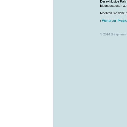
Der exklusive Rahm
Ideenaustausch au
Möchten Sie dabei s
›
Weiter zu 'Prog
© 2014 Bringmann 