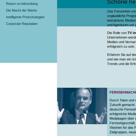
Schöne ne
Return on Advertising
Die Macht der Marke
Das Fernsehen von
unglaubliche Progr
Intelligente Preisstrategien
interaktives Mediu
Corporate Reputation
und Agenturen vor
Die Rolle von
TV i
Unternehmen werden
Medien und Vermark
erfolgreich zu sein.
Erfahren Sie auf d
und wie man sie ric
Trends und die Erf
FERNSEHMACHE
Durch Taten und 
Zukunft gemacht. 
deutsche Fernseh
erfolgreiche Med
Mediatagen über 
Fernsehgeschäft. 
Visionen für das 
Zielgruppen, neue