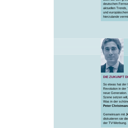
deutschen Fernseh
aktuellen Trends,
und europäischen 
hierzulande verm
DIE ZUKUNFT 
So etwas hat der 
Revolution in der
neue Generation. 
Szene setzen will
Was in der schöne
Peter Christma
Gemeinsam mit
J
diskutieren sie d
der TV-Werbung.